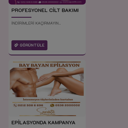
PROFESYONEL CİLT BAKIMI
İNDİRİMLERİ KAÇIRMAYIN..
GÖRÜNTÜLE
EPİLASYONDA KAMPANYA