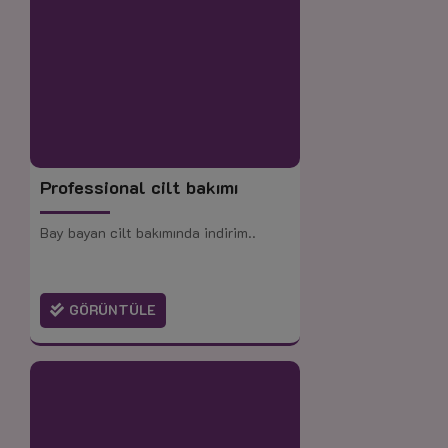
Professional cilt bakımı
Bay bayan cilt bakımında indirim..
GÖRÜNTÜLE