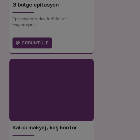
3 bölge epilasyon
Epilasyonda dev indirimleri
kaçırmayın..
GÖRÜNTÜLE
Kalıcı makyaj, kaş kontör