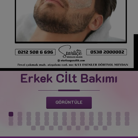
Kahvemizi içmeye
Bay bayan hizmet
bekleriz..
vermekteyiz
STARLİÇE GÜZELLİK
STARLİÇE GÜZELLİK
GÖRÜNTÜLE
SALONU
SALONU
Erkek epilasyon hizmeti
Bayanlara özel epilasyon
Erkeklere özel epilasyon
MİKROBLADİNG 3D KAŞ
BAY BAYAN SAÇ BAKIMI
AMERİKAN CİLT BAKIMI
BAY BAYAN EPİLASYON
ALTIN ORAN KAŞ ALIMI
Professional cilt bakımı
Professional cilt bakımı
Profesyonel Cilt Bakımı
Profesyonel Cilt Bakımı
SOLARYUM KREMLERİ
Bay ve bayan epilasyon
GÖZ ÇEVRESİ BAKIMI
Bay Bayan Cilt Bakımı
Tüm Hizmetlerimizde
Tüm Vücut Epilasyon
3 BÖLGE EPİLASYON
KALICI MAKYAJ KAŞ
KALICI MAKYAJ KAŞ
Kendini Şımartmanın
Bay Bayan Epilasyon
PROFESYONEL CİLT
Altın Oran Kaş Alımı
Bay bayan epilasyon
ERKEK EPİLASYON
EPİLASYONDA KIŞ
Bayanlara özel cilt
Erkeklere özel cilt
Solaryum kremleri
AKNE VE SİVLİCE
Erkek Cİlt Bakımı
Erkek Cİlt Bakımı
HİZMETLERİMİZ
KİRPİK LİFTİNG
Erkek Epilasyon
Işıl Işıl Parlayın
Hizmetlerimiz
OZON BAKIMI
Kirpik Lifting
KAŞ KONTÖR
CİLT BAKIMI
Led maske
GÖRÜNTÜLE
Erkek epilasyon hizmeti
Professional cilt bakımı
Koltuk altı epilasyon
hizmeti
bakımında kampanya..
İndirimler Sizleri
Tam Zamanı
TASARIMI
HİZMETİ
HİZMETİ
HİZMETİ
HİZMETİ
KONTÖR
KONTÖR
FIRSATI
bakımı..
hizmeti
BAKIMI
BAKIMI
GÖRÜNTÜLE
GÖRÜNTÜLE
Bekliyor
Bize buralardan
GÖRÜNTÜLE
GÖRÜNTÜLE
GÖRÜNTÜLE
GÖRÜNTÜLE
GÖRÜNTÜLE
GÖRÜNTÜLE
GÖRÜNTÜLE
GÖRÜNTÜLE
GÖRÜNTÜLE
GÖRÜNTÜLE
GÖRÜNTÜLE
GÖRÜNTÜLE
GÖRÜNTÜLE
GÖRÜNTÜLE
GÖRÜNTÜLE
GÖRÜNTÜLE
GÖRÜNTÜLE
GÖRÜNTÜLE
GÖRÜNTÜLE
GÖRÜNTÜLE
GÖRÜNTÜLE
GÖRÜNTÜLE
GÖRÜNTÜLE
GÖRÜNTÜLE
GÖRÜNTÜLE
GÖRÜNTÜLE
GÖRÜNTÜLE
GÖRÜNTÜLE
GÖRÜNTÜLE
GÖRÜNTÜLE
GÖRÜNTÜLE
LED MASKE
ulaşabilirsiniz
GÖRÜNTÜLE
GÖRÜNTÜLE
GÖRÜNTÜLE
GÖRÜNTÜLE
GÖRÜNTÜLE
GÖRÜNTÜLE
GÖRÜNTÜLE
GÖRÜNTÜLE
GÖRÜNTÜLE
GÖRÜNTÜLE
GÖRÜNTÜLE
GÖRÜNTÜLE
GÖRÜNTÜLE
GÖRÜNTÜLE
GÖRÜNTÜLE
GÖRÜNTÜLE
GÖRÜNTÜLE