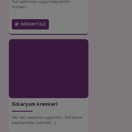
Yüz şeklinize uygun kaş kontör
hizmeti
GÖRÜNTÜLE
Solaryum kremleri
Her ten yapısına uygundur.. Solaryum
kremlerinde indiriml(...)