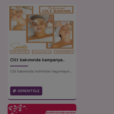
Cilt bakımında kampanya..
Cilt bakımında indirimleri kaçırmayın..
GÖRÜNTÜLE