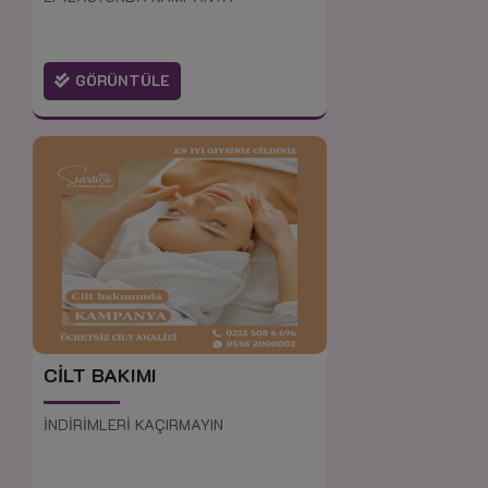
GÖRÜNTÜLE
CİLT BAKIMI
İNDİRİMLERİ KAÇIRMAYIN