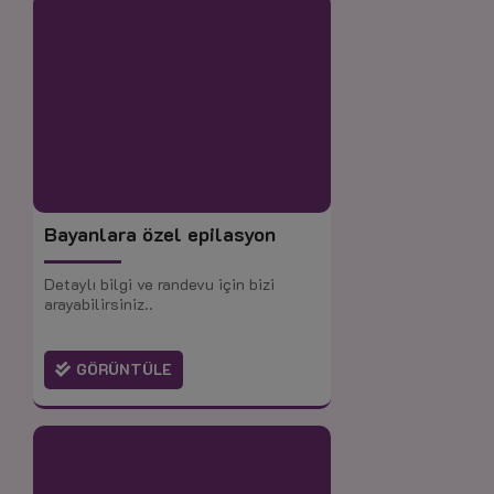
Bayanlara özel epilasyon
Detaylı bilgi ve randevu için bizi
arayabilirsiniz..
GÖRÜNTÜLE