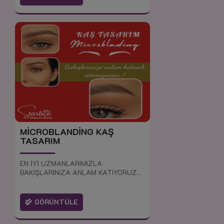
MİCROBLANDİNG KAŞ
TASARIM
EN İYİ UZMANLARIMIZLA
BAKIŞLARINIZA ANLAM KATIYORUZ..
GÖRÜNTÜLE