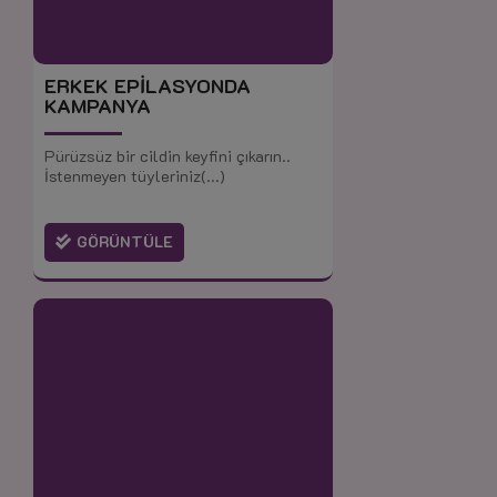
ERKEK EPİLASYONDA
KAMPANYA
Pürüzsüz bir cildin keyfini çıkarın..
İstenmeyen tüyleriniz(...)
GÖRÜNTÜLE