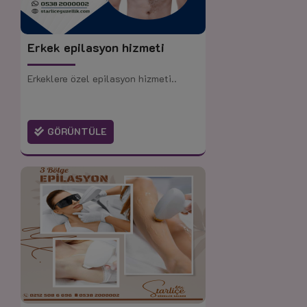
Erkek epilasyon hizmeti
Erkeklere özel epilasyon hizmeti..
GÖRÜNTÜLE