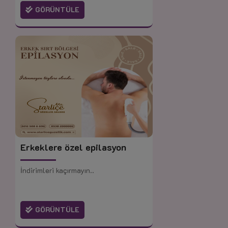
GÖRÜNTÜLE
Erkeklere özel epilasyon
İndirimleri kaçırmayın..
GÖRÜNTÜLE