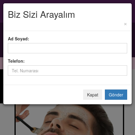
HEMEN ARA:
02125086696
05382000002
|
Biz Sizi Arayalım
×
Ad Soyad:
Telefon:
Bayanlara özel epilasyon
Erkeklere özel epilasyon
MİKROBLADİNG 3D KAŞ
BAY BAYAN SAÇ BAKIMI
AMERİKAN CİLT BAKIMI
BAY BAYAN EPİLASYON
Erkek epilasyon hizmeti
Erkek epilasyon hizmeti
ALTIN ORAN KAŞ ALIMI
Professional cilt bakımı
Professional cilt bakımı
Professional cilt bakımı
Profesyonel Cilt Bakımı
Profesyonel Cilt Bakımı
SOLARYUM KREMLERİ
Bay ve bayan epilasyon
GÖZ ÇEVRESİ BAKIMI
Bay Bayan Cilt Bakımı
STARLİÇE GÜZELLİK
STARLİÇE GÜZELLİK
Tüm Vücut Epilasyon
3 BÖLGE EPİLASYON
KALICI MAKYAJ KAŞ
KALICI MAKYAJ KAŞ
Kendini Şımartmanın
Koltuk altı epilasyon
Bay Bayan Epilasyon
PROFESYONEL CİLT
Bay bayan epilasyon
ERKEK EPİLASYON
EPİLASYONDA KIŞ
Bayanlara özel cilt
Erkeklere özel cilt
Solaryum kremleri
AKNE VE SİVLİCE
Bay bayan hizmet
Kahvemizi içmeye
HİZMETLERİMİZ
KİRPİK LİFTİNG
Erkek Epilasyon
Bize buralardan
Işıl Işıl Parlayın
Hizmetlerimiz
OZON BAKIMI
Kirpik Lifting
KAŞ KONTÖR
CİLT BAKIMI
LED MASKE
Led maske
bakımında kampanya..
ulaşabilirsiniz
vermekteyiz
Tam Zamanı
TASARIMI
bekleriz..
HİZMETİ
HİZMETİ
HİZMETİ
HİZMETİ
SALONU
SALONU
KONTÖR
KONTÖR
FIRSATI
hizmeti
bakımı..
hizmeti
BAKIMI
BAKIMI
Kapat
Gönder
GÖRÜNTÜLE
GÖRÜNTÜLE
GÖRÜNTÜLE
GÖRÜNTÜLE
GÖRÜNTÜLE
GÖRÜNTÜLE
GÖRÜNTÜLE
GÖRÜNTÜLE
GÖRÜNTÜLE
GÖRÜNTÜLE
GÖRÜNTÜLE
GÖRÜNTÜLE
GÖRÜNTÜLE
GÖRÜNTÜLE
GÖRÜNTÜLE
GÖRÜNTÜLE
GÖRÜNTÜLE
GÖRÜNTÜLE
GÖRÜNTÜLE
GÖRÜNTÜLE
GÖRÜNTÜLE
GÖRÜNTÜLE
GÖRÜNTÜLE
GÖRÜNTÜLE
GÖRÜNTÜLE
GÖRÜNTÜLE
GÖRÜNTÜLE
GÖRÜNTÜLE
GÖRÜNTÜLE
GÖRÜNTÜLE
GÖRÜNTÜLE
GÖRÜNTÜLE
GÖRÜNTÜLE
GÖRÜNTÜLE
GÖRÜNTÜLE
GÖRÜNTÜLE
GÖRÜNTÜLE
GÖRÜNTÜLE
GÖRÜNTÜLE
GÖRÜNTÜLE
GÖRÜNTÜLE
GÖRÜNTÜLE
GÖRÜNTÜLE
GÖRÜNTÜLE
GÖRÜNTÜLE
GÖRÜNTÜLE
GÖRÜNTÜLE
GÖRÜNTÜLE
GÖRÜNTÜLE