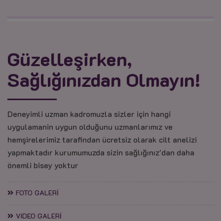
Güzelleşirken,
Sağlığınızdan Olmayın!
Deneyimli uzman kadromuzla sizler için hangi
uygulamanin uygun olduğunu uzmanlarımız ve
hemşirelerimiz tarafindan ücretsiz olarak cilt anelizi
yapmaktadır kurumumuzda sizin sağlığınız'dan daha
önemli bisey yoktur
FOTO GALERİ
VIDEO GALERİ