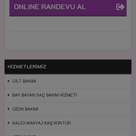
ONLINE RANDEVU AL
HİZMETLERİMİZ
CİLT BAKIMI
BAY BAYAN SAÇ BAKIM HİZMETİ
OZON BAKIMI
KALICI MAKYAJ KAŞ KONTÜR