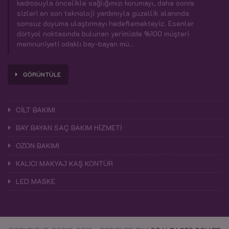
kadrosuyla öncelikle sağlığımızı korumayı, daha sonra
sizleri en son teknoloji yardımıyla güzellik alanında
sonsuz doyuma ulaştırmayı hedeflemekteyiz. Esenler
dörtyol noktasında bulunan yerimizde %100 müşteri
memnuniyeti odaklı bay-bayan mü..
GÖRÜNTÜLE
CİLT BAKIMI
BAY BAYAN SAÇ BAKIM HİZMETİ
OZON BAKIMI
KALICI MAKYAJ KAŞ KONTÜR
LED MASKE