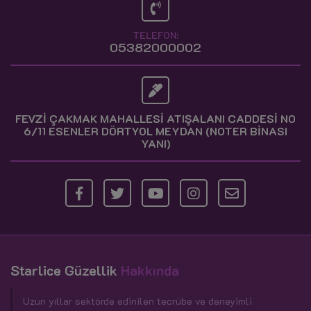
TELEFON:
05382000002
FEVZİ ÇAKMAK MAHALLESİ ATIŞALANI CADDESİ NO
6/11 ESENLER DÖRTYOL MEYDAN (NOTER BİNASI
YANI)
Starlice Güzellik
Hakkında
Uzun yıllar sektörde edinilen tecrübe ve deneyimli