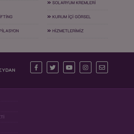
SOLARYUM KREMLERİ
İFTİNG
KURUM İÇİ GÖRSEL
PİLASYON
HİZMETLERİMİZ
MEYDAN
Tİ