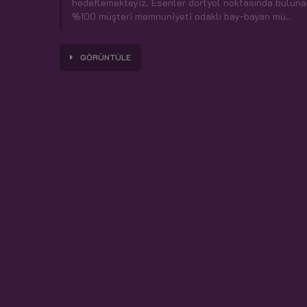
hedeflemekteyiz. Esenler dörtyol noktasında buluna
%100 müşteri memnuniyeti odaklı bay-bayan mü..
GÖRÜNTÜLE