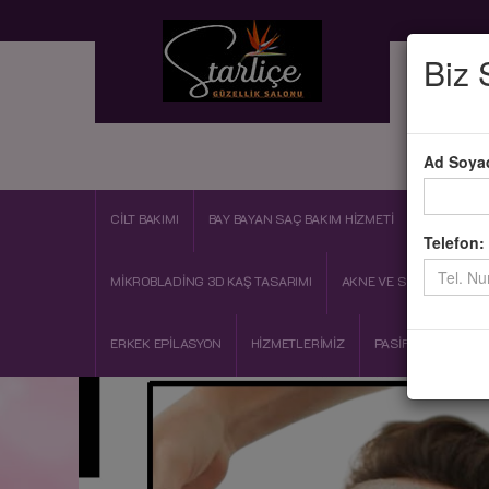
Biz 
A
Ad Soya
CİLT BAKIMI
BAY BAYAN SAÇ BAKIM HİZMETİ
OZON BAKI
Telefon:
MİKROBLADİNG 3D KAŞ TASARIMI
AKNE VE SİVİLCE BAKIMI
ERKEK EPİLASYON
HİZMETLERİMİZ
PASİF JİMNASTİK