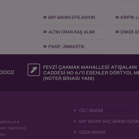
BAY BAYAN EPİLASYON
KİRPİK L
ALTIN ORAN KAŞ ALIMI
ERKEK E
PASİF JİMNASTİK
FEVZİ ÇAKMAK MAHALLESİ ATIŞALANI
0002
CADDESİ NO 6/11 ESENLER DÖRTYOL 
(NOTER BİNASI YANI)
CİLT BAKIMI
BAY BAYAN SAÇ BAKIM HİZME
kadrosuyla
 son teknoloji
OZON BAKIMI
ayı