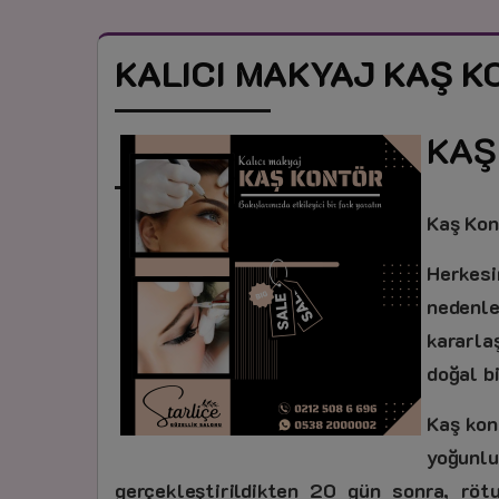
KALICI MAKYAJ KAŞ 
KAŞ
Kaş Kon
Herkesin
nedenl
kararlaş
doğal b
Kaş kon
yoğunlu
gerçekleştirildikten 20 gün sonra, röt