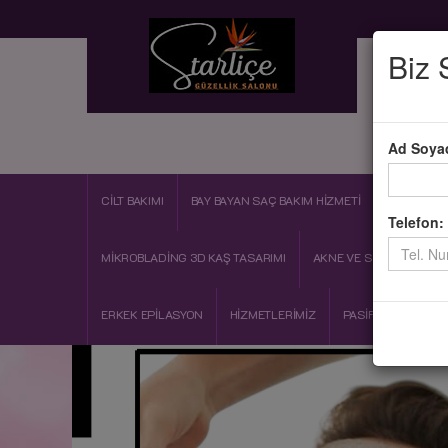
Biz 
A
Ad Soya
CİLT BAKIMI
BAY BAYAN SAÇ BAKIM HİZMETİ
OZON BAKI
Telefon:
MİKROBLADİNG 3D KAŞ TASARIMI
AKNE VE SİVİLCE BAKIMI
ERKEK EPİLASYON
HİZMETLERİMİZ
PASİF JİMNASTİK