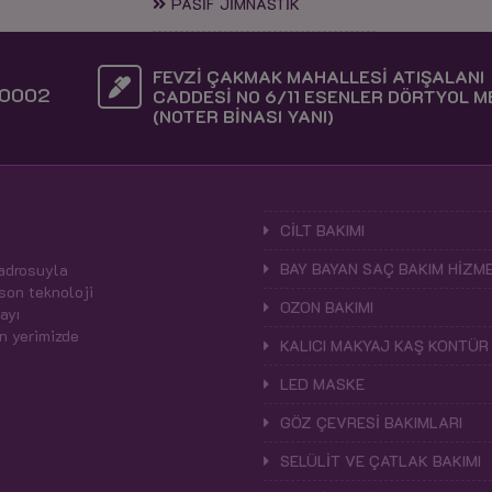
PASİF JİMNASTİK
FEVZİ ÇAKMAK MAHALLESİ ATIŞALANI
0002
CADDESİ NO 6/11 ESENLER DÖRTYOL 
(NOTER BİNASI YANI)
CİLT BAKIMI
BAY BAYAN SAÇ BAKIM HİZME
kadrosuyla
 son teknoloji
OZON BAKIMI
ayı
n yerimizde
KALICI MAKYAJ KAŞ KONTÜR
LED MASKE
GÖZ ÇEVRESİ BAKIMLARI
SELÜLİT VE ÇATLAK BAKIMI