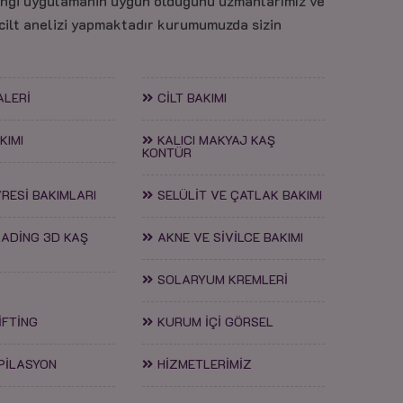
angi uygulamanin uygun olduğunu uzmanlarımız ve
 cilt anelizi yapmaktadır kurumumuzda sizin
ALERİ
CİLT BAKIMI
KIMI
KALICI MAKYAJ KAŞ
KONTÜR
RESİ BAKIMLARI
SELÜLİT VE ÇATLAK BAKIMI
ADİNG 3D KAŞ
AKNE VE SİVİLCE BAKIMI
SOLARYUM KREMLERİ
İFTİNG
KURUM İÇİ GÖRSEL
PİLASYON
HİZMETLERİMİZ