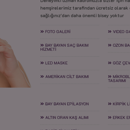
Deneyimli uzman kadromuzla sizler için h
hemşirelerimiz tarafindan ücretsiz olarak
sağlığınız'dan daha önemli bisey yoktur
FOTO GALERİ
VIDEO G
BAY BAYAN SAÇ BAKIM
OZON BA
HİZMETİ
LED MASKE
GÖZ ÇEV
AMERİKAN CİLT BAKIMI
MİKROBL
TASARIMI
BAY BAYAN EPİLASYON
KİRPİK L
ALTIN ORAN KAŞ ALIMI
ERKEK E