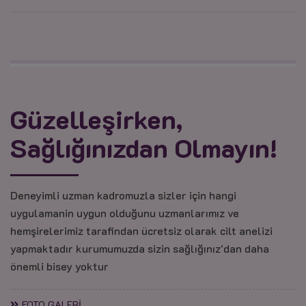
Güzelleşirken,
Sağlığınızdan Olmayın!
Deneyimli uzman kadromuzla sizler için hangi
uygulamanin uygun olduğunu uzmanlarımız ve
hemşirelerimiz tarafindan ücretsiz olarak cilt anelizi
yapmaktadır kurumumuzda sizin sağlığınız'dan daha
önemli bisey yoktur
FOTO GALERİ