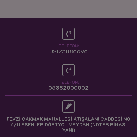
TELEFON:
02125086696
TELEFON:
05382000002
FEVZİ ÇAKMAK MAHALLESİ ATIŞALANI CADDESİ NO
6/11 ESENLER DÖRTYOL MEYDAN (NOTER BİNASI
YANI)